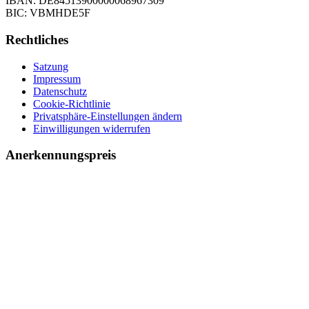
IBAN: DE84513900000068967309
BIC: VBMHDE5F
Rechtliches
Satzung
Impressum
Datenschutz
Cookie-Richtlinie
Privatsphäre-Einstellungen ändern
Einwilligungen widerrufen
Anerkennungspreis