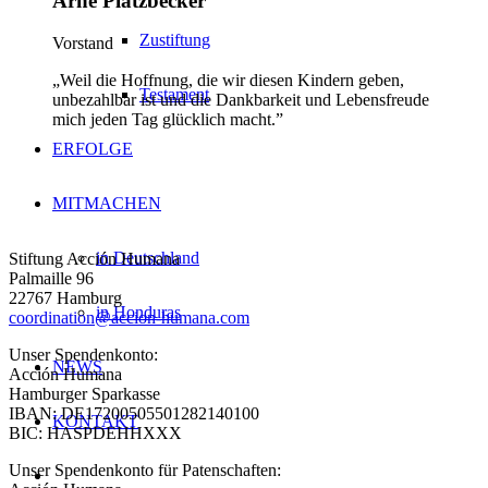
Arne Platzbecker
Zustiftung
Vorstand
„Weil die Hoffnung, die wir diesen Kindern geben,
Testament
unbezahlbar ist und die Dankbarkeit und Lebensfreude
mich jeden Tag glücklich macht.”
ERFOLGE
MITMACHEN
in Deutschland
Stiftung Acción Humana
Palmaille 96
22767 Hamburg
in Honduras
coordination@accion-humana.com
Unser Spendenkonto:
NEWS
Acción Humana
Hamburger Sparkasse
IBAN: DE17200505501282140100
KONTAKT
BIC: HASPDEHHXXX
Unser Spendenkonto für Patenschaften: