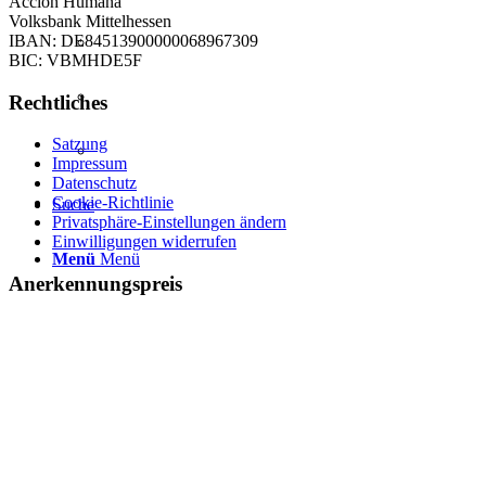
Acción Humana
Volksbank Mittelhessen
IBAN: DE84513900000068967309
BIC: VBMHDE5F
Rechtliches
Satzung
Impressum
Datenschutz
Cookie-Richtlinie
Suche
Privatsphäre-Einstellungen ändern
Einwilligungen widerrufen
Menü
Menü
Anerkennungspreis