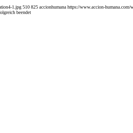
tion4-1.jpg
510
825
accionhumana
https://www.accion-humana.com
folgreich beendet