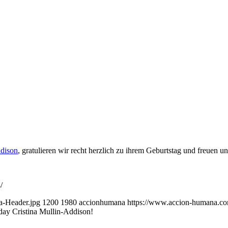
ddison
, gratulieren wir recht herzlich zu ihrem Geburtstag und freuen 
/
a-Header.jpg
1200
1980
accionhumana
https://www.accion-humana.
ay Cristina Mullin-Addison!