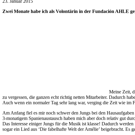
23. Januar 2015
Zwei Monate habe ich als Volontärin in der Fundación AHLE gear
Meine Zeit, d
zu vergessen, die ganzen echt richtig netten Mitarbeiter. Dadurch ha
Auch wenn ein normaler Tag sehr lang war, verging die Zeit wie im
Am Anfang fiel es mir noch schwer den Jungs bei den Hausaufgaben z
3-monatigem Spanienaustausch haben mich aber doch relativ gut durc
Das Interesse einiger Jungs für die Musik ist klasse! Dadurch werden 
sogar ein Lied aus ‘Die fabelhafte Welt der Amélie’ beigebracht. Es g