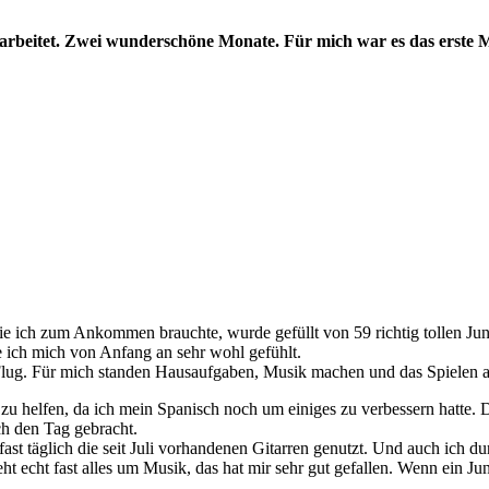
beitet. Zwei wunderschöne Monate. Für mich war es das erste Mal
ie ich zum Ankommen brauchte, wurde gefüllt von 59 richtig tollen Ju
be ich mich von Anfang an sehr wohl gefühlt.
 Flug. Für mich standen Hausaufgaben, Musik machen und das Spielen 
u helfen, da ich mein Spanisch noch um einiges zu verbessern hatte. 
h den Tag gebracht.
fast täglich die seit Juli vorhandenen Gitarren genutzt. Und auch ich 
eht echt fast alles um Musik, das hat mir sehr gut gefallen. Wenn ein J