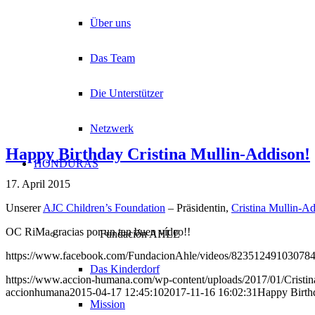
Über uns
Das Team
Die Unterstützer
Netzwerk
Happy Birthday Cristina Mullin-Addison!
HONDURAS
17. April 2015
Unserer
AJC Children’s Foundation
– Präsidentin,
Cristina Mullin-A
OC RiMa gracias por un tan buen vídeo!!
Fundación AHLE
https://www.facebook.com/FundacionAhle/videos/823512491030784
Das Kinderdorf
https://www.accion-humana.com/wp-content/uploads/2017/01/Cristin
accionhumana
2015-04-17 12:45:10
2017-11-16 16:02:31
Happy Birthd
Mission