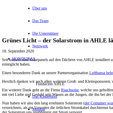
Über uns
Das Team
Die Unterstützer
Grünes Licht – der Solarstrom in AHLE lä
Netzwerk
18. September 2020
HONDURAS
Seit kurzem sind Solarpanels auf den Dächern von AHLE installiert un
ermöglicht haben.
Einen besonderen Dank an unsere Partnerorganisation
Lufthansa help
Herzlich danken wir auch allen weiteren Groß- und Kleinsponsoren, di
Fundación AHLE
Ein weiterer Dank geht an die Firma
Raachsolar
, welche uns geholfen
mit viel Liebe und Geduld sein Wissen an die Jungen, die ihn bei der I
Das Kinderdorf
Nun haben wir also den lang ersehnten Solarstrom (
der Container wur
verzeichnen, als ein Unwetter die örtlichen Stromkabel durchtrennt h
Mission
der Solarstrom uns unabhängig mit Strom versorgt.